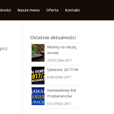
lności
Nasze menu
Oferta
Kontakt
Ostatnie aktualności
Witamy na naszej
gacji
stronie
4 STYCZNIA 2017
Sylwester 2017/18!
8 GRUDNIA 2017
Karnawałowy Bal
Przebierańców
10 LUTEGO 2017